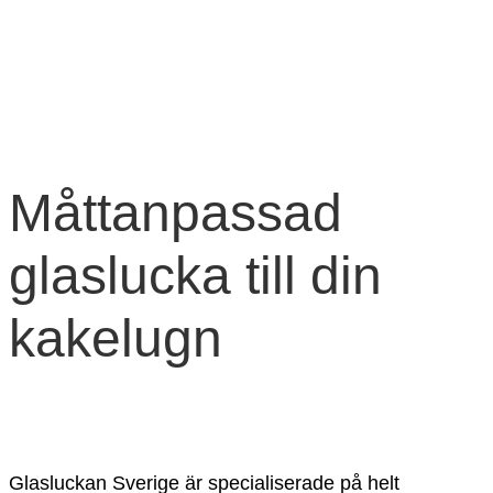
Hoppa
till
innehåll
Måttanpassad
glaslucka till din
kakelugn
Glasluckan Sverige är specialiserade på helt